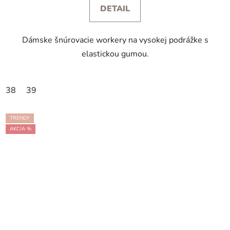
DETAIL
Dámske šnúrovacie workery na vysokej podrážke s
elastickou gumou.
38
39
TRENDY
AKCIA %