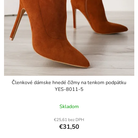
Členkové dámske hnedé čižmy na tenkom podpätku
YES-8011-5
Skladom
€25,61 bez DPH
€31,50