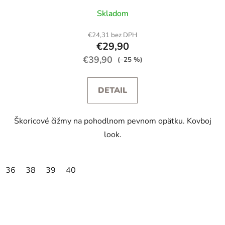
Priemerné
Skladom
hodnotenie
produktu
€24,31 bez DPH
€29,90
je
€39,90
5,0
(–25 %)
z
5
DETAIL
hviezdičiek.
Škoricové čižmy na pohodlnom pevnom opätku. Kovboj
look.
36
38
39
40