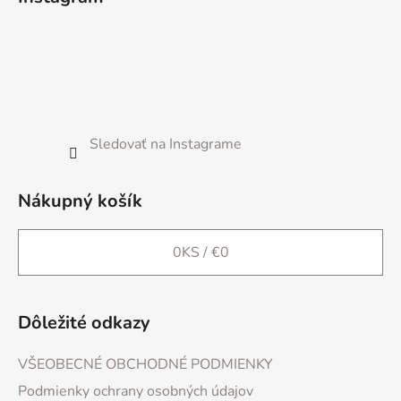
p
ä
t
i
e
Sledovať na Instagrame
Nákupný košík
0
KS /
€0
Dôležité odkazy
VŠEOBECNÉ OBCHODNÉ PODMIENKY
Podmienky ochrany osobných údajov