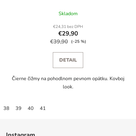
Skladom
€24,31 bez DPH
€29,90
€39,90
(–25 %)
DETAIL
Čierne čižmy na pohodlnom pevnom opätku. Kovboj
look.
38
39
40
41
Z
á
Instagram