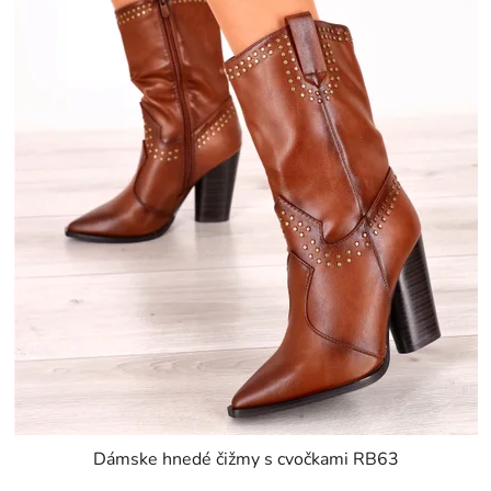
Dámske hnedé čižmy s cvočkami RB63