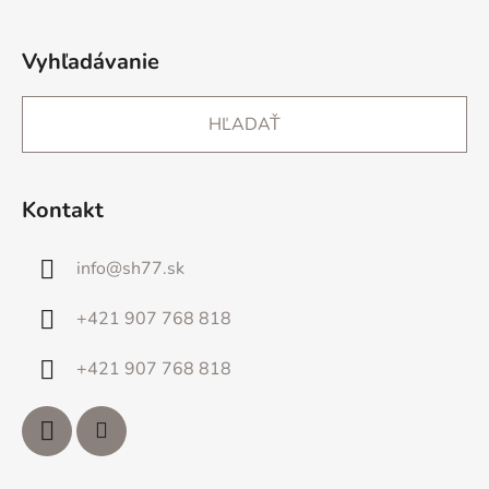
Vyhľadávanie
HĽADAŤ
Kontakt
info
@
sh77.sk
+421 907 768 818
+421 907 768 818