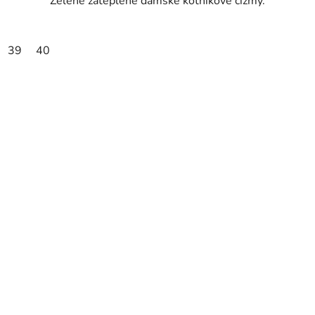
Zelené zateplené dámske kotníkové čižmy.
39
40