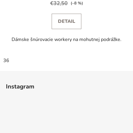
€32,50
(–8 %)
DETAIL
Dámske šnúrovacie workery na mohutnej podrážke.
36
Z
á
Instagram
p
ä
t
i
e