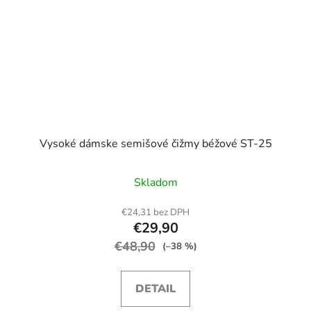
Vysoké dámske semišové čižmy béžové ST-25
Priemerné
Skladom
hodnotenie
produktu
€24,31 bez DPH
€29,90
je
€48,90
5,0
(–38 %)
z
5
DETAIL
hviezdičiek.