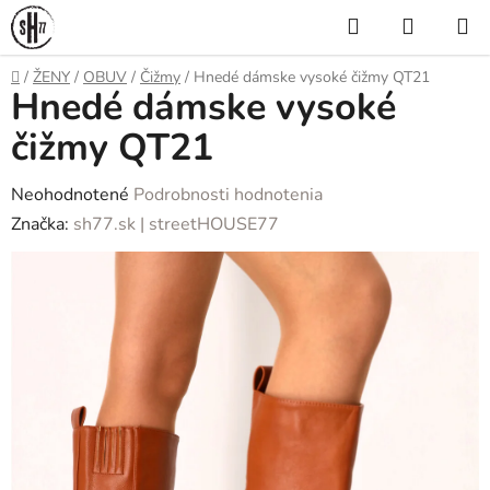
Prejsť
Hľadať
NÁKUP
na
KOŠÍK
obsah
Domov
/
ŽENY
/
OBUV
/
Čižmy
/
Hnedé dámske vysoké čižmy QT21
Hnedé dámske vysoké
čižmy QT21
Priemerné
Neohodnotené
Podrobnosti hodnotenia
hodnotenie
Značka:
sh77.sk | streetHOUSE77
produktu
je
0,0
z
5
hviezdičiek.