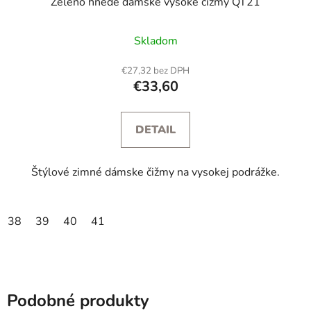
Zeleno hnedé dámske vysoké čižmy QT21
Skladom
€27,32 bez DPH
€33,60
DETAIL
Štýlové zimné dámske čižmy na vysokej podrážke.
38
39
40
41
Podobné produkty