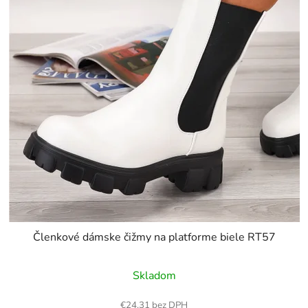
Členkové dámske čižmy na platforme biele RT57
Skladom
€24,31 bez DPH