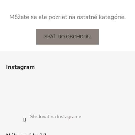
Môžete sa ale pozrieť na ostatné kategórie.
SPÄŤ DO OBCHODU
Z
á
Instagram
p
ä
t
i
e
Sledovať na Instagrame