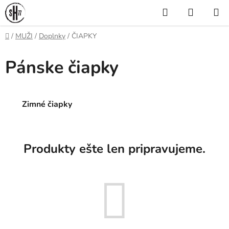
Prejsť
Hľadať
NÁKUP
na
KOŠÍK
obsah
Domov
/
MUŽI
/
Doplnky
/
ČIAPKY
Pánske čiapky
Zimné čiapky
Produkty ešte len pripravujeme.