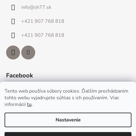
info
@
sh77.sk
+421 907 768 818
+421 907 768 818
Facebook
Tento web používa súbory cookies. Ďalším prechádzaním
tohto webu vyjadrujete súhlas s ich používaním. Viac
informácií
tu
.
Vytvoril Shoptet
Nastavenie
Copyright 2026
www.sh77.sk
. Všetky práva vyhradené.
Upraviť nastavenie cookies