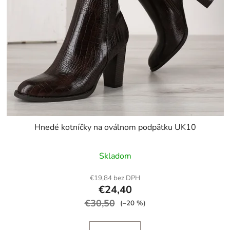
Hnedé kotníčky na oválnom podpätku UK10
Skladom
€19,84 bez DPH
€24,40
€30,50
(–20 %)