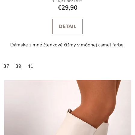
€24,31 bez DPH
€29,90
DETAIL
Dámske zimné členkové čižmy v módnej camel farbe.
37
39
41