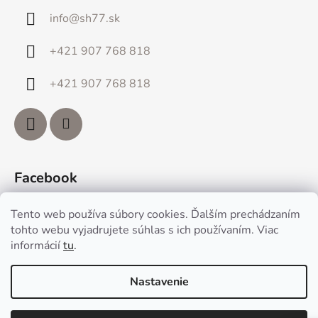
info
@
sh77.sk
+421 907 768 818
+421 907 768 818
Facebook
Tento web používa súbory cookies. Ďalším prechádzaním
tohto webu vyjadrujete súhlas s ich používaním. Viac
informácií
tu
.
Vytvoril Shoptet
Nastavenie
Copyright 2026
www.sh77.sk
. Všetky práva vyhradené.
Upraviť nastavenie cookies