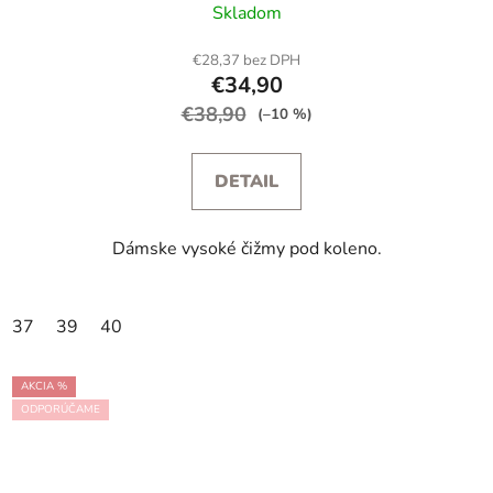
Skladom
€28,37 bez DPH
€34,90
€38,90
(–10 %)
DETAIL
Dámske vysoké čižmy pod koleno.
37
39
40
AKCIA %
ODPORÚČAME