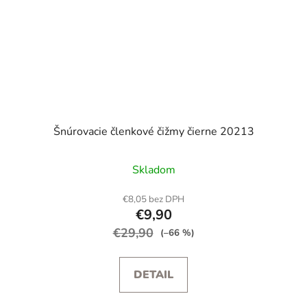
Šnúrovacie členkové čižmy čierne 20213
Skladom
€8,05 bez DPH
€9,90
€29,90
(–66 %)
DETAIL