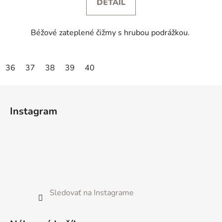
DETAIL
Béžové zateplené čižmy s hrubou podrážkou.
36
37
38
39
40
Z
á
Instagram
p
ä
t
i
e
Sledovať na Instagrame