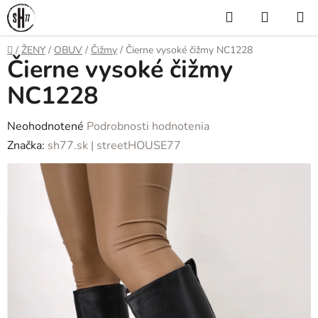
Prejsť
Hľadať
NÁKUP
na
KOŠÍK
obsah
Domov
/
ŽENY
/
OBUV
/
Čižmy
/
Čierne vysoké čižmy NC1228
Čierne vysoké čižmy
NC1228
Priemerné
Neohodnotené
Podrobnosti hodnotenia
hodnotenie
Značka:
sh77.sk | streetHOUSE77
produktu
je
0,0
z
5
hviezdičiek.