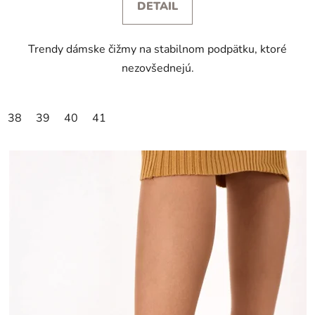
DETAIL
Trendy dámske čižmy na stabilnom podpätku, ktoré
nezovšednejú.
38
39
40
41