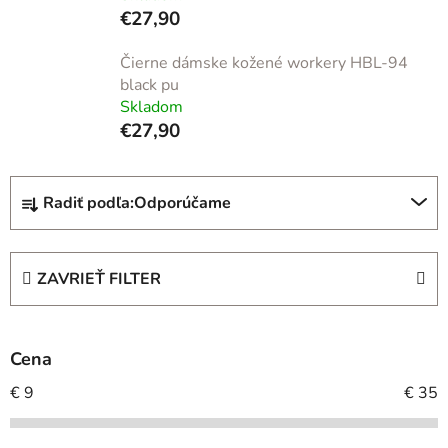
€27,90
Čierne dámske kožené workery HBL-94
black pu
Skladom
€27,90
R
Radiť podľa:
Odporúčame
a
d
e
ZAVRIEŤ FILTER
n
i
e
Cena
p
r
€
9
€
35
o
d