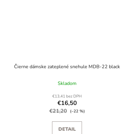
Čierne dámske zateplené snehule MDB-22 black
Skladom
€13,41 bez DPH
€16,50
€21,20
(–22 %)
DETAIL