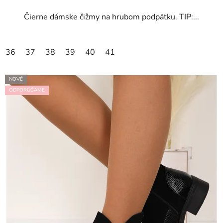
Čierne dámske čižmy na hrubom podpätku. TIP:...
36
37
38
39
40
41
NOVÉ
ODPORÚČAME