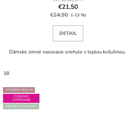
€17,48 bez DPH
€21,50
€24,90
(–13 %)
DETAIL
Dámske zimné nasúvacie snehule s teplou kožušinou.
38
WOMEN'S NEW IN
ČOSKORO
VYPREDANÉ
OBĽÚBENÝ PRODUKT