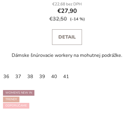
€22,68 bez DPH
€27,90
€32,50
(–14 %)
DETAIL
Dámske šnúrovacie workery na mohutnej podrážke.
36
37
38
39
40
41
WOMEN'S NEW IN
TRENDY
ODPORÚČAME