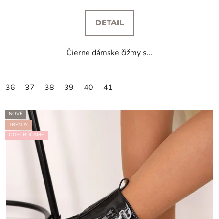
DETAIL
Čierne dámske čižmy s...
36
37
38
39
40
41
NOVÉ
TRENDY
ODPORÚČAME