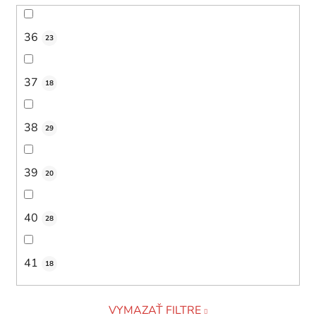
36
23
37
18
38
29
39
20
40
28
41
18
VYMAZAŤ FILTRE