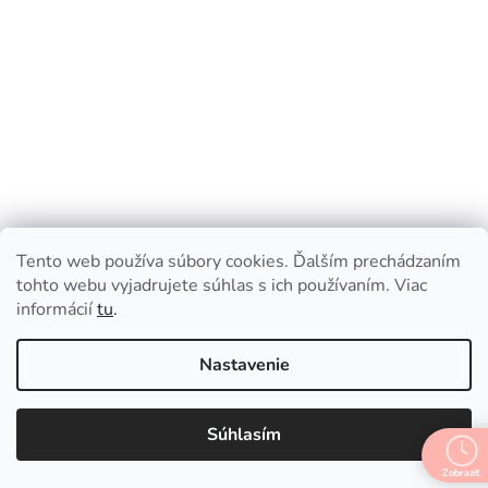
Tento web používa súbory cookies. Ďalším prechádzaním
tohto webu vyjadrujete súhlas s ich používaním. Viac
Workery na platforme čierne semišové RT19
informácií
tu
.
Skladom
Nastavenie
€24,31 bez DPH
€29,90
Súhlasím
€32,50
(–8 %)
Zobraziť