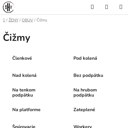
Prejsť
Hľadať
NÁKUP
na
KOŠÍK
obsah
Domov
/
ŽENY
/
OBUV
/
Čižmy
Čižmy
Členkové
Pod kolená
Nad kolená
Bez podpätku
Na tenkom
Na hrubom
podpätku
podpätku
Na platforme
Zateplené
Šnúrovacie
Workery