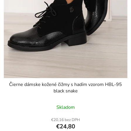
Čierne dámske kožené čižmy s hadím vzorom HBL-95
black snake
Skladom
€20,16 bez DPH
€24,80