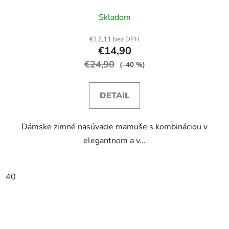
Skladom
€12,11 bez DPH
€14,90
€24,90
(–40 %)
DETAIL
Dámske zimné nasúvacie mamuše s kombináciou v
elegantnom a v...
40