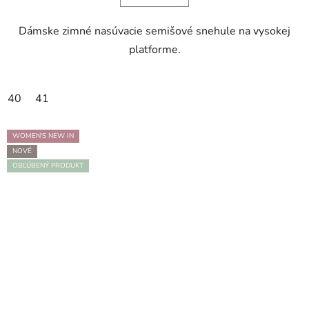
Dámske zimné nasúvacie semišové snehule na vysokej
platforme.
40
41
WOMEN'S NEW IN
NOVÉ
OBĽÚBENÝ PRODUKT