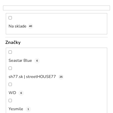
u
k
t
o
Na sklade
40
v
Značky
Seastar Blue
6
sh77.sk | streetHOUSE77
25
WD
6
Yesmile
1