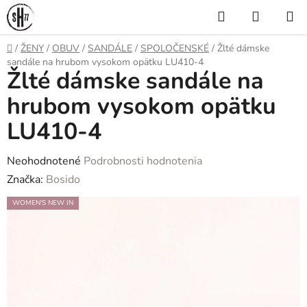
Prejsť
Hľadať
NÁKUP
na
KOŠÍK
obsah
Domov
/
ŽENY
/
OBUV
/
SANDÁLE
/
SPOLOČENSKÉ
/
Žlté dámske
sandále na hrubom vysokom opätku LU410-4
Žlté dámske sandále na
hrubom vysokom opätku
LU410-4
Priemerné
Neohodnotené
Podrobnosti hodnotenia
hodnotenie
Značka:
Bosido
produktu
WOMEN'S NEW IN
je
0,0
z
5
hviezdičiek.