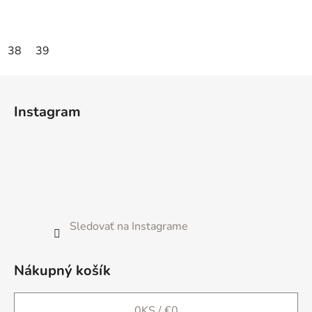
38
39
Z
á
Instagram
p
ä
t
i
e
Sledovať na Instagrame
Nákupný košík
0
KS /
€0