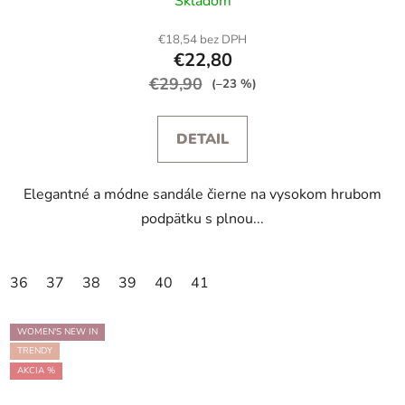
Skladom
€18,54 bez DPH
€22,80
€29,90
(–23 %)
DETAIL
Elegantné a módne sandále čierne na vysokom hrubom
podpätku s plnou...
36
37
38
39
40
41
WOMEN'S NEW IN
TRENDY
AKCIA %