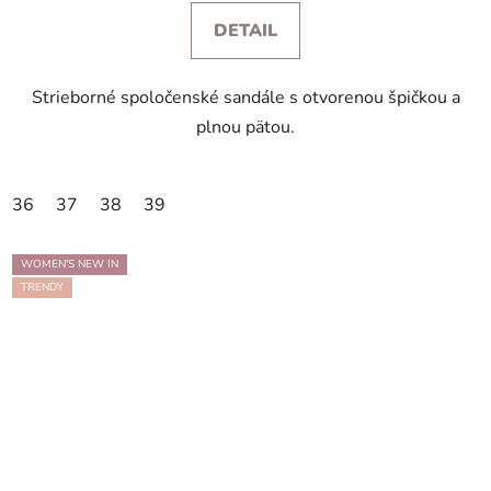
DETAIL
Strieborné spoločenské sandále s otvorenou špičkou a
plnou pätou.
36
37
38
39
WOMEN'S NEW IN
TRENDY