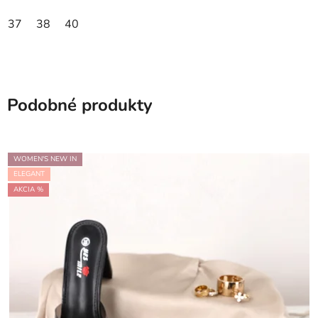
37
38
40
Podobné produkty
WOMEN'S NEW IN
ELEGANT
AKCIA %