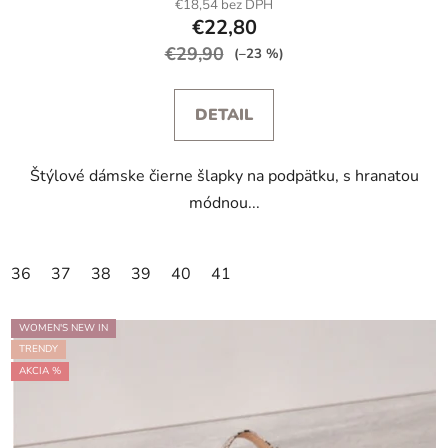
€18,54 bez DPH
€22,80
€29,90
(–23 %)
DETAIL
Štýlové dámske čierne šlapky na podpätku, s hranatou
módnou...
36
37
38
39
40
41
WOMEN'S NEW IN
TRENDY
AKCIA %