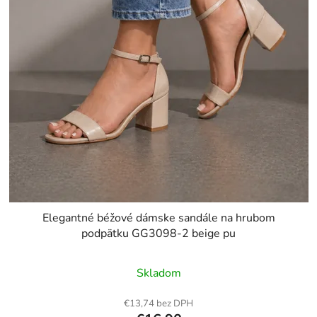
Elegantné béžové dámske sandále na hrubom
podpätku GG3098-2 beige pu
Skladom
€13,74 bez DPH