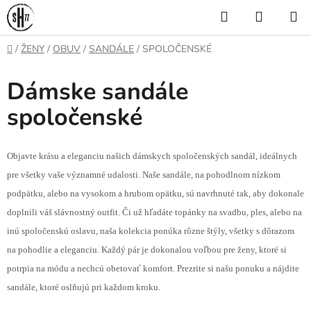
Prejsť
Hľadať
NÁKUP
na
KOŠÍK
obsah
Domov
/
ŽENY
/
OBUV
/
SANDÁLE
/
SPOLOČENSKÉ
Dámske sandále
spoločenské
Objavte krásu a eleganciu našich dámskych spoločenských sandál, ideálnych
pre všetky vaše významné udalosti. Naše sandále, na pohodlnom nízkom
podpätku, alebo na vysokom a hrubom opätku, sú navrhnuté tak, aby dokonale
doplnili váš slávnostný outfit. Či už hľadáte topánky na svadbu, ples, alebo na
inú spoločenskú oslavu, naša kolekcia ponúka rôzne štýly, všetky s dôrazom
na pohodlie a eleganciu. Každý pár je dokonalou voľbou pre ženy, ktoré si
potrpia na módu a nechcú obetovať komfort. Prezrite si našu ponuku a nájdite
sandále, ktoré oslňujú pri každom kroku.