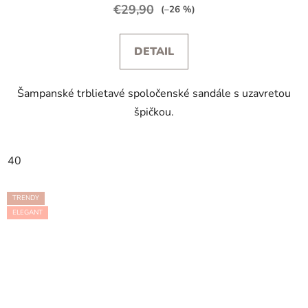
€29,90
(–26 %)
DETAIL
Šampanské trblietavé spoločenské sandále s uzavretou
špičkou.
40
TRENDY
ELEGANT