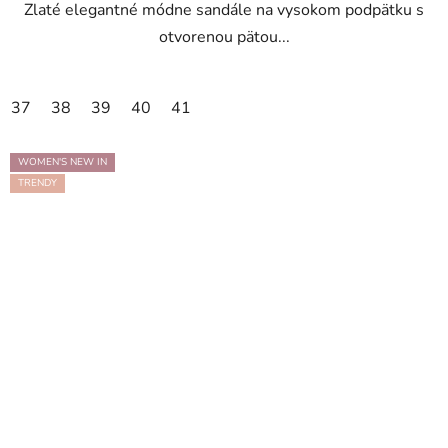
Zlaté elegantné módne sandále na vysokom podpätku s
otvorenou pätou...
37
38
39
40
41
WOMEN'S NEW IN
TRENDY