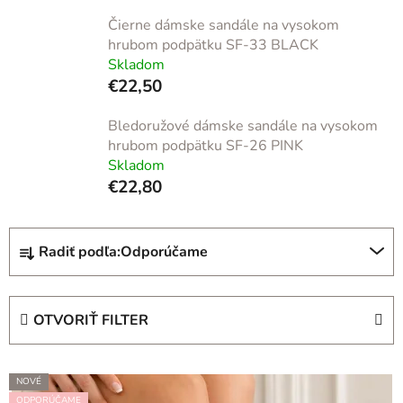
Čierne dámske sandále na vysokom
hrubom podpätku SF-33 BLACK
Skladom
€22,50
Bledoružové dámske sandále na vysokom
hrubom podpätku SF-26 PINK
Skladom
€22,80
R
Radiť podľa:
Odporúčame
a
d
e
OTVORIŤ FILTER
n
i
V
e
NOVÉ
ý
p
ODPORÚČAME