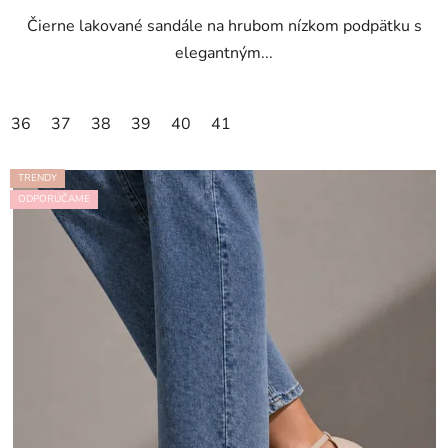
Čierne lakované sandále na hrubom nízkom podpätku s
elegantným...
36
37
38
39
40
41
TRENDY
ODPORÚČAME