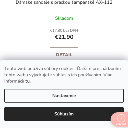
Dámske sandále s prackou šampanské AX-112
Skladom
€17,80 bez DPH
€21,90
DETAIL
Tento web používa súbory cookies. Ďalším prechádzaním
Šampanské spoločenské sandále s otvorenou špičkou a
tohto webu vyjadrujete súhlas s ich používaním. Viac
plnou pätou.
informácií
tu
.
Nastavenie
36
37
Súhlasím
NOVÉ
TRENDY
Zobraziť
ELEGANT