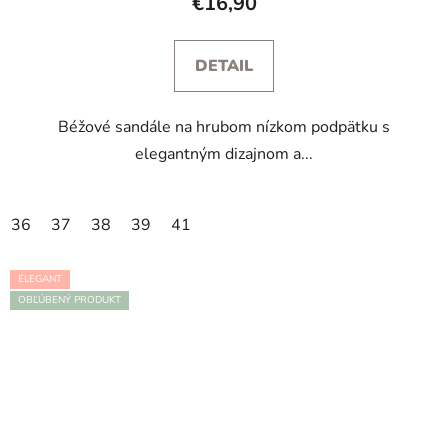
€16,90
DETAIL
Béžové sandále na hrubom nízkom podpätku s
elegantným dizajnom a...
36
37
38
39
41
ELEGANT
OBĽÚBENÝ PRODUKT