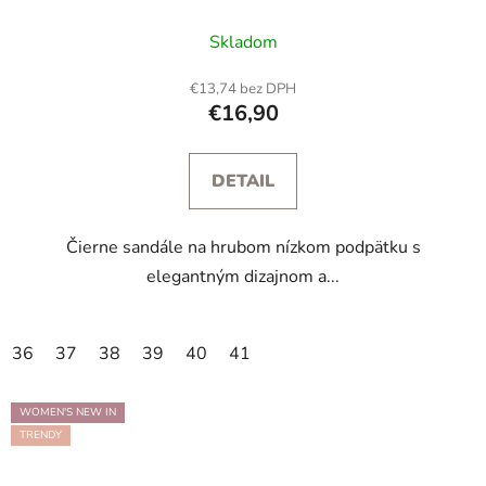
Skladom
€13,74 bez DPH
€16,90
DETAIL
Čierne sandále na hrubom nízkom podpätku s
elegantným dizajnom a...
36
37
38
39
40
41
WOMEN'S NEW IN
TRENDY