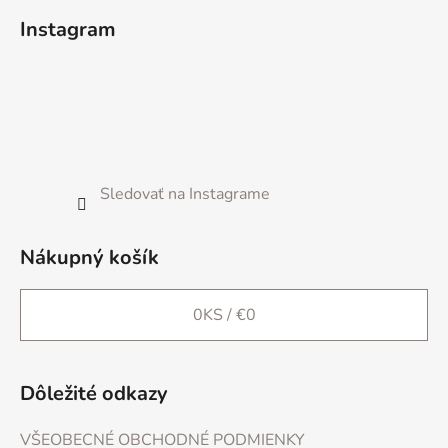
á
Instagram
p
ä
t
i
e
Sledovať na Instagrame
Nákupný košík
0
KS /
€0
Dôležité odkazy
VŠEOBECNÉ OBCHODNÉ PODMIENKY