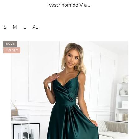
výstrihom do V a...
S
M
L
XL
NOVÉ
TRENDY