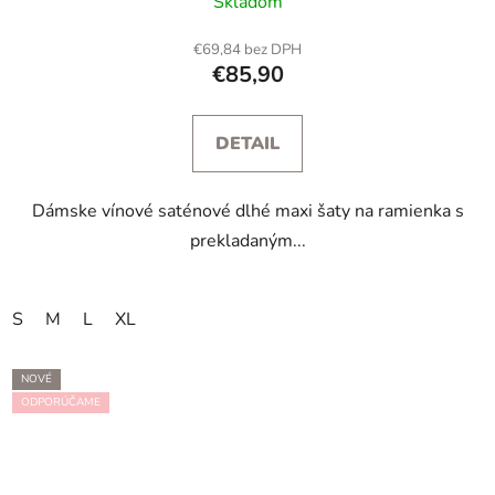
Skladom
€69,84 bez DPH
€85,90
DETAIL
Dámske vínové saténové dlhé maxi šaty na ramienka s
prekladaným...
S
M
L
XL
NOVÉ
ODPORÚČAME