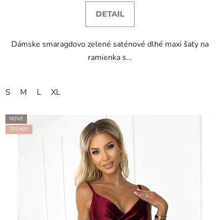
DETAIL
Dámske smaragdovo zelené saténové dlhé maxi šaty na
ramienka s...
S
M
L
XL
NOVÉ
TRENDY