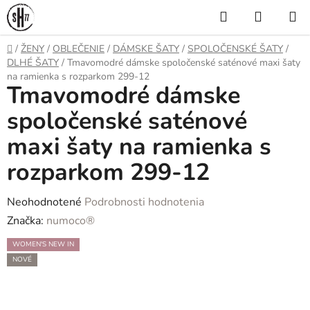
Prejsť
Hľadať
NÁKUP
na
KOŠÍK
obsah
Domov
/
ŽENY
/
OBLEČENIE
/
DÁMSKE ŠATY
/
SPOLOČENSKÉ ŠATY
/
DLHÉ ŠATY
/
Tmavomodré dámske spoločenské saténové maxi šaty
na ramienka s rozparkom 299-12
Tmavomodré dámske
spoločenské saténové
maxi šaty na ramienka s
rozparkom 299-12
Priemerné
Neohodnotené
Podrobnosti hodnotenia
hodnotenie
Značka:
numoco®
produktu
WOMEN'S NEW IN
je
NOVÉ
0,0
z