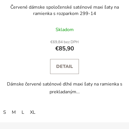
Červené dámske spoločenské saténové maxi šaty na
ramienka s rozparkom 299-14
Skladom
€69,84 bez DPH
€85,90
DETAIL
Dámske červené saténové dlhé maxi šaty na ramienka s
prekladaným...
S
M
L
XL
Z