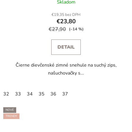
Skladom
€19,35 bez DPH
€23,80
€27,90
(–14 %)
DETAIL
Čierne dievčenské zimné snehule na suchý zips,
našuchovačky s...
32
33
34
35
36
37
NOVÉ
TRENDY