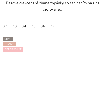
Béžové dievčenské zimné topánky so zapínaním na zips,
vzorované,...
32
33
34
35
36
37
NOVÉ
TRENDY
ODPORÚČAME