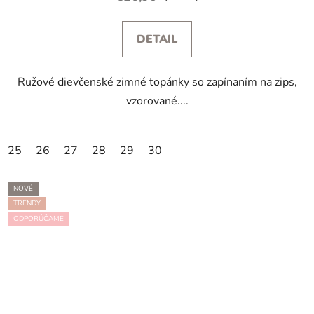
DETAIL
Ružové dievčenské zimné topánky so zapínaním na zips,
vzorované....
25
26
27
28
29
30
NOVÉ
TRENDY
ODPORÚČAME