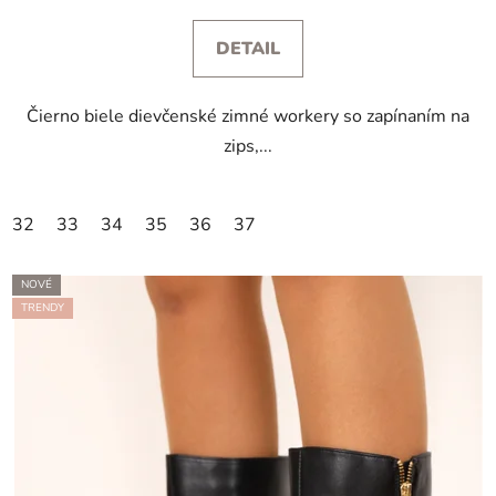
DETAIL
Čierno biele dievčenské zimné workery so zapínaním na
zips,...
32
33
34
35
36
37
NOVÉ
TRENDY