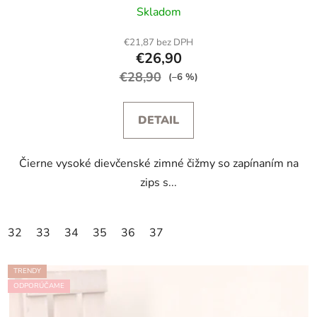
Skladom
€21,87 bez DPH
€26,90
€28,90
(–6 %)
DETAIL
Čierne vysoké dievčenské zimné čižmy so zapínaním na
zips s...
32
33
34
35
36
37
TRENDY
ODPORÚČAME