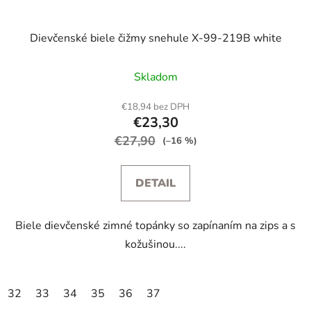
Dievčenské biele čižmy snehule X-99-219B white
Skladom
€18,94 bez DPH
€23,30
€27,90
(–16 %)
DETAIL
Biele dievčenské zimné topánky so zapínaním na zips a s
kožušinou....
32
33
34
35
36
37