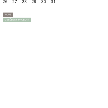
26
27
28
29
30
31
NOVÉ
OBĽÚBENÝ PRODUKT