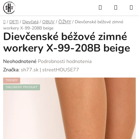
Prejsť
Hľadať
NÁKUP
na
KOŠÍK
obsah
Domov
/
DETI
/
Dievčatá
/
OBUV
/
ČIŽMY
/
Dievčenské béžové zimné
workery X-99-208B beige
Dievčenské béžové zimné
workery X-99-208B beige
Priemerné
Neohodnotené
Podrobnosti hodnotenia
hodnotenie
Značka:
sh77.sk | streetHOUSE77
produktu
TRENDY
je
OBĽÚBENÝ PRODUKT
0,0
z
5
hviezdičiek.