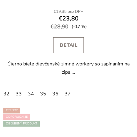
€19,35 bez DPH
€23,80
€28,90
(–17 %)
DETAIL
Čierno biele dievčenské zimné workery so zapínaním na
zips,...
32
33
34
35
36
37
TRENDY
ODPORÚČAME
OBĽÚBENÝ PRODUKT