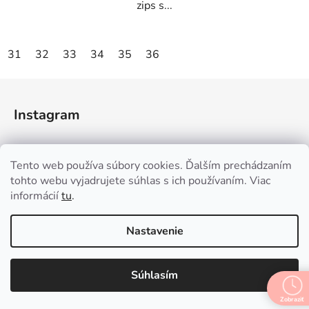
zips s...
31
32
33
34
35
36
Z
á
Instagram
p
ä
t
Tento web používa súbory cookies. Ďalším prechádzaním
i
tohto webu vyjadrujete súhlas s ich používaním. Viac
e
informácií
tu
.
Sledovať na Instagrame
Nastavenie
Nákupný košík
Súhlasím
Zobraziť