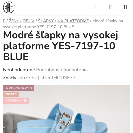
Prejsť
Hľadať
NÁKUP
na
KOŠÍK
obsah
Domov
/
ŽENY
/
OBUV
/
ŠĽAPKY
/
NA PLATFORME
/
Modré šľapky na
vysokej platforme YES-7197-10 BLUE
Modré šľapky na vysokej
platforme YES-7197-10
BLUE
Priemerné
Neohodnotené
Podrobnosti hodnotenia
hodnotenie
Značka:
sh77.sk | streetHOUSE77
produktu
WOMEN'S NEW IN
je
TRENDY
0,0
ODPORÚČAME
z
5
hviezdičiek.