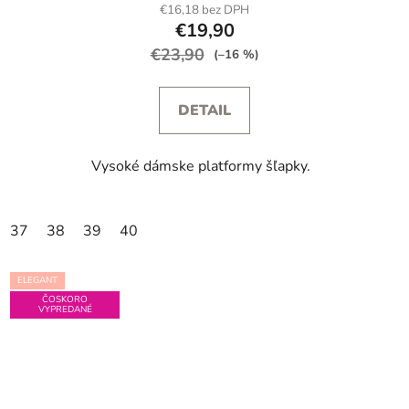
€16,18 bez DPH
€19,90
€23,90
(–16 %)
DETAIL
Vysoké dámske platformy šľapky.
37
38
39
40
ELEGANT
ČOSKORO
VYPREDANÉ