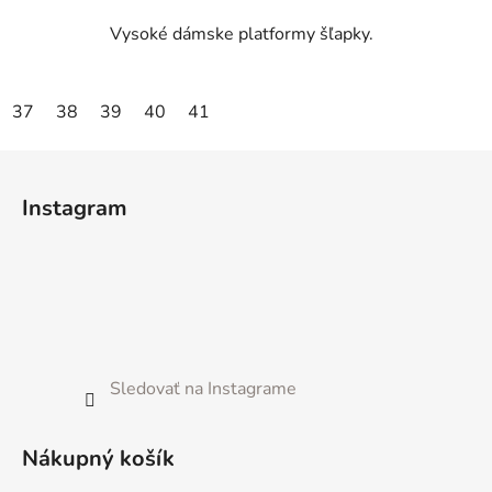
Vysoké dámske platformy šľapky.
37
38
39
40
41
Z
á
Instagram
p
ä
t
i
e
Sledovať na Instagrame
Nákupný košík