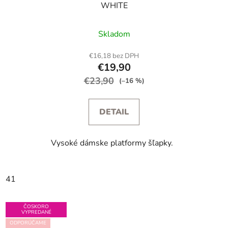
WHITE
Skladom
€16,18 bez DPH
€19,90
€23,90
(–16 %)
DETAIL
Vysoké dámske platformy šľapky.
41
ČOSKORO
VYPREDANÉ
ODPORÚČAME