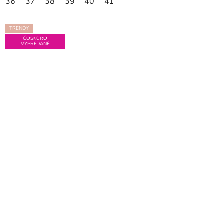
36
37
38
39
40
41
TRENDY
ČOSKORO
VYPREDANÉ