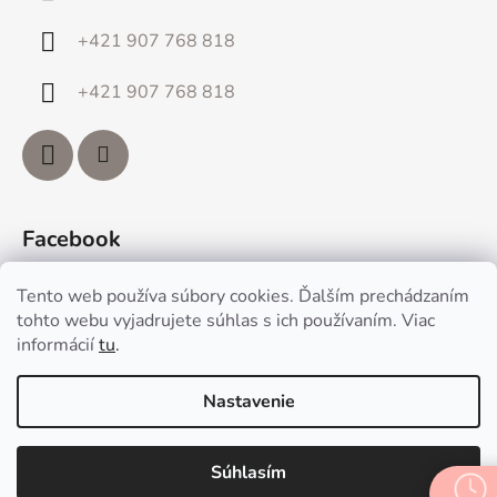
+421 907 768 818
+421 907 768 818
Facebook
Tento web používa súbory cookies. Ďalším prechádzaním
tohto webu vyjadrujete súhlas s ich používaním. Viac
informácií
tu
.
Vytvoril Shoptet
Nastavenie
Copyright 2026
www.sh77.sk
. Všetky práva vyhradené.
Upraviť nastavenie cookies
Súhlasím