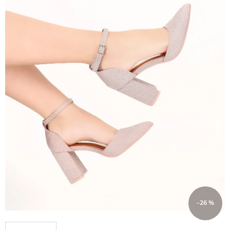
–26 %