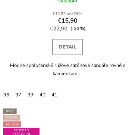
Skladom
€12,93 bez DPH
€15,90
€22,90
(–30 %)
DETAIL
Módne spoločenské ružové saténové sandále rovné s
kamienkami.
36
37
39
40
41
NOVÉ
TRENDY
AKCIA %
ČOSKORO
VYPREDANÉ