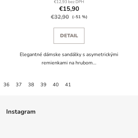
€12,93 bez DPH
€15,90
€32,90
(–51 %)
DETAIL
Elegantné dámske sandálky s asymetrickými
remienkami na hrubom...
36
37
38
39
40
41
Z
á
Instagram
p
ä
t