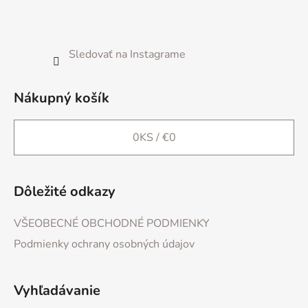
i
e
Sledovať na Instagrame
Nákupný košík
0
KS /
€0
Dôležité odkazy
VŠEOBECNÉ OBCHODNÉ PODMIENKY
Podmienky ochrany osobných údajov
Vyhľadávanie