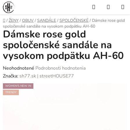
Prejsť
Hľadať
NÁKUP
na
KOŠÍK
obsah
Domov
/
ŽENY
/
OBUV
/
SANDÁLE
/
SPOLOČENSKÉ
/
Dámske rose gold
spoločenské sandále na vysokom podpätku AH-60
Dámske rose gold
spoločenské sandále na
vysokom podpätku AH-60
Priemerné
Neohodnotené
Podrobnosti hodnotenia
hodnotenie
Značka:
sh77.sk | streetHOUSE77
produktu
WOMEN'S NEW IN
je
TRENDY
0,0
z
5
hviezdičiek.