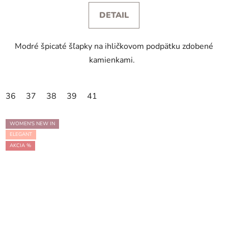
DETAIL
Modré špicaté šľapky na ihličkovom podpätku zdobené
kamienkami.
36
37
38
39
41
WOMEN'S NEW IN
ELEGANT
AKCIA %