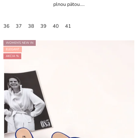
plnou pätou....
36
37
38
39
40
41
WOMEN'S NEW IN
ELEGANT
AKCIA %