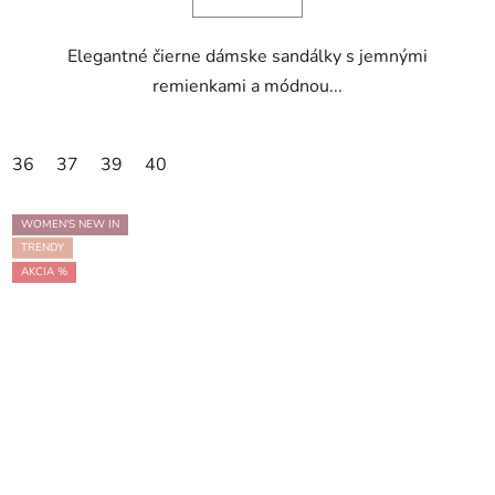
Elegantné čierne dámske sandálky s jemnými
remienkami a módnou...
36
37
39
40
WOMEN'S NEW IN
TRENDY
AKCIA %