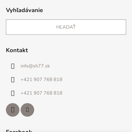
Vyhľadávanie
HĽADAŤ
Kontakt
info
@
sh77.sk
+421 907 768 818
+421 907 768 818