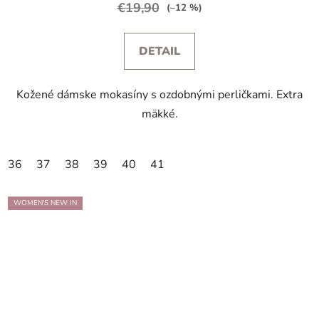
€19,90
(–12 %)
DETAIL
Kožené dámske mokasíny s ozdobnými perličkami. Extra
mäkké.
36
37
38
39
40
41
WOMEN'S NEW IN