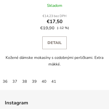
Skladom
€14,23 bez DPH
€17,50
€19,90
(–12 %)
DETAIL
Kožené dámske mokasíny s ozdobnými perličkami. Extra
mäkké.
36
37
38
39
40
41
Z
á
Instagram
p