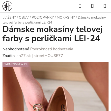
Prejsť
Hľadať
NÁKUP
na
KOŠÍK
obsah
Domov
/
ŽENY
/
OBUV
/
POLTOPÁNKY
/
MOKASÍNY
/
Dámske mokasíny
telovej farby s perličkami LEI-24
Dámske mokasíny telovej
farby s perličkami LEI-24
Priemerné
Neohodnotené
Podrobnosti hodnotenia
hodnotenie
Značka:
sh77.sk | streetHOUSE77
produktu
WOMEN'S NEW IN
je
0,0
z
5
hviezdičiek.