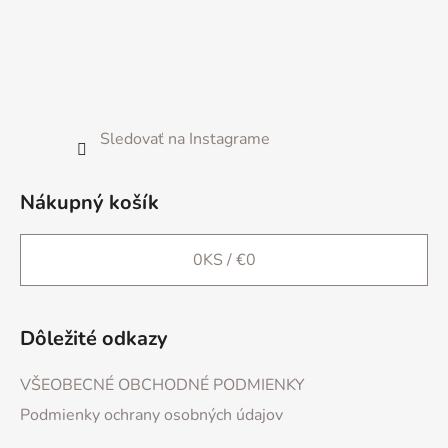
ä
t
i
e
Sledovať na Instagrame
Nákupný košík
0
KS /
€0
Dôležité odkazy
VŠEOBECNÉ OBCHODNÉ PODMIENKY
Podmienky ochrany osobných údajov