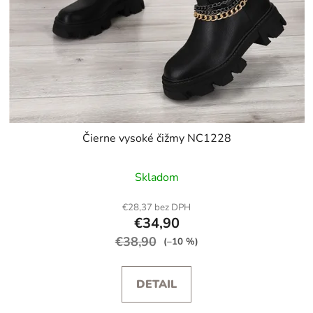
Čierne vysoké čižmy NC1228
Skladom
€28,37 bez DPH
€34,90
€38,90
(–10 %)
DETAIL