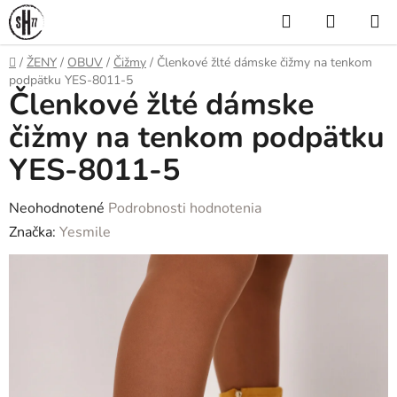
Prejsť
Hľadať
NÁKUP
na
KOŠÍK
obsah
Domov
/
ŽENY
/
OBUV
/
Čižmy
/
Členkové žlté dámske čižmy na tenkom
podpätku YES-8011-5
Členkové žlté dámske
čižmy na tenkom podpätku
YES-8011-5
Priemerné
Neohodnotené
Podrobnosti hodnotenia
hodnotenie
Značka:
Yesmile
produktu
je
0,0
z
5
hviezdičiek.