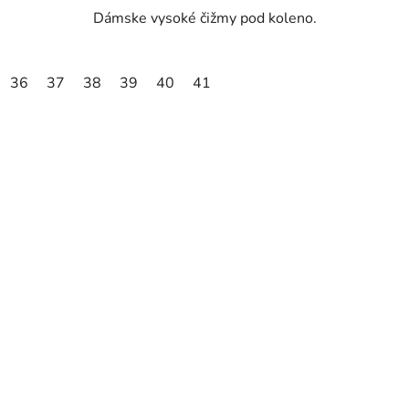
Dámske vysoké čižmy pod koleno.
36
37
38
39
40
41