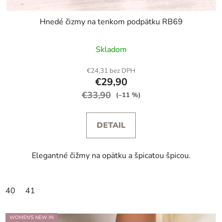
Hnedé čizmy na tenkom podpätku RB69
Skladom
€24,31 bez DPH
€29,90
€33,90
(–11 %)
DETAIL
Elegantné čižmy na opätku a špicatou špicou.
40
41
WOMEN'S NEW IN