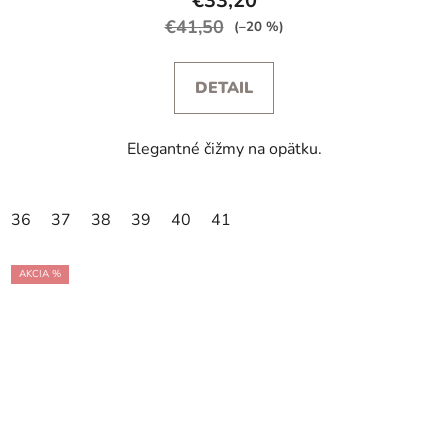
€33,20
€41,50
(–20 %)
DETAIL
Elegantné čižmy na opätku.
36
37
38
39
40
41
AKCIA %