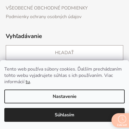
VŠEOBECNÉ OBCHODNÉ PODMIENKY
Podmienky ochrany osobných údajov
Vyhľadávanie
HĽADAŤ
Tento web používa súbory cookies. Ďalším prechádzaním
Kontakt
tohto webu vyjadrujete súhlas s ich používaním. Viac
informácií
tu
.
info
@
sh77.sk
Nastavenie
+421 907 768 818
Súhlasím
+421 907 768 818
Zobraziť