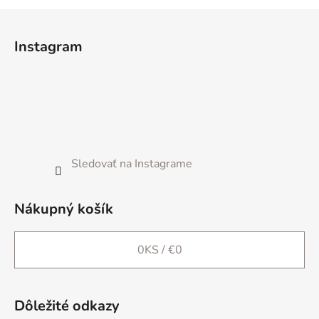
Z
á
Instagram
p
ä
t
i
e
Sledovať na Instagrame
Nákupný košík
0
KS /
€0
Dôležité odkazy