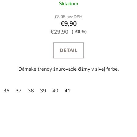
Skladom
€8,05 bez DPH
€9,90
€29,90
(–66 %)
DETAIL
Dámske trendy šnúrovacie čižmy v sivej farbe.
36
37
38
39
40
41