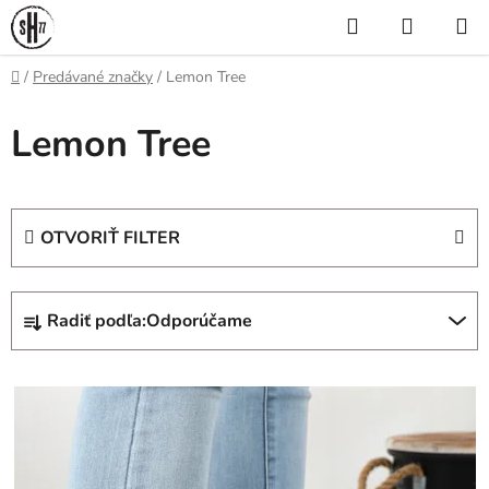
Prejsť
Hľadať
NÁKUP
na
KOŠÍK
obsah
Domov
/
Predávané značky
/
Lemon Tree
Lemon Tree
OTVORIŤ FILTER
R
Radiť podľa:
Odporúčame
a
d
V
e
ý
n
p
i
i
e