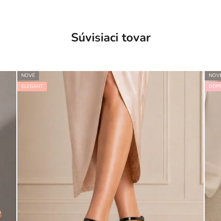
Súvisiaci tovar
NOVÉ
NOV
ELEGANT
ODP