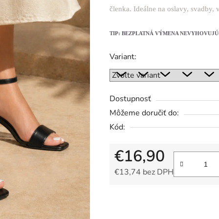
členka. Ideálne na oslavy, svadby, 
0,0
z
TIP: BEZPLATNÁ VÝMENA NEVYHOVUJÚ
5
hviezdičiek.
Variant:
Dostupnosť
Môžeme doručiť do:
Kód:
€16,90
€13,74 bez DPH
Jednotková cena: