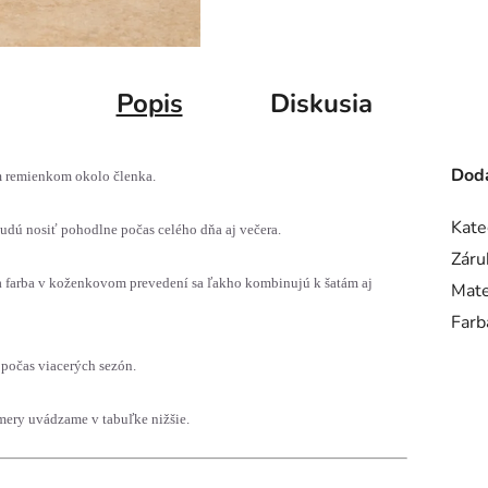
Popis
Diskusia
Doda
m remienkom okolo členka.
Kate
udú nosiť pohodlne počas celého dňa aj večera.
Záru
na farba v koženkovom prevedení sa ľakho kombinujú k šatám aj
Mate
Farb
počas viacerých sezón.
ery uvádzame v tabuľke nižšie.