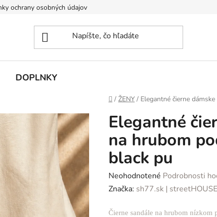
ky ochrany osobných údajov
DOPLNKY
Domov
/
ŽENY
/
Elegantné čierne dámske
Elegantné čie
na hrubom po
black pu
Priemerné
Neohodnotené
Podrobnosti ho
hodnotenie
Značka:
sh77.sk | streetHOUS
produktu
Čierne sandále na hrubom nízkom 
je