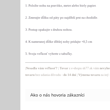
1. Položte nohu na pravítko, meter alebo biely papier.
2. Zmerajte dĺžku od päty po najdlhší prst na chodidle.
3. Postup opakujte s druhou nohou.
4. K nameranej dĺžke dlhšej nohy pridajte +0,5 cm
5. Svoju veľkosť vyberte z tabuľky.
|
Nesadla vám veľkosť?
|
Tovar
z
e-shopu sh77.sk vám
nevyho
tovaru
bez udania dôvodu -
do 14 dní
|
Výmena tovaru
za iný 