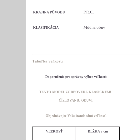
P.R.C.
KRAJINA PÔVODU
Módna obuv
KLASIFIKÁCIA
Tabuľka veľkostí
Doporučenie pre správny výber veľkosti:
TENTO MODEL ZODPOVEDÁ KLASICKÉMU
ČÍSLOVANIU OBUVI.
O
bjednávajte Vašu štandardnú veľkosť.
VEĽKOSŤ
DĹŽKA v cm