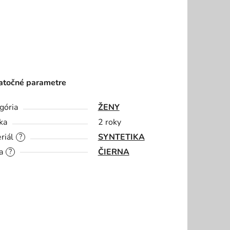
točné parametre
gória
ŽENY
ka
2 roky
riál
SYNTETIKA
?
a
ČIERNA
?