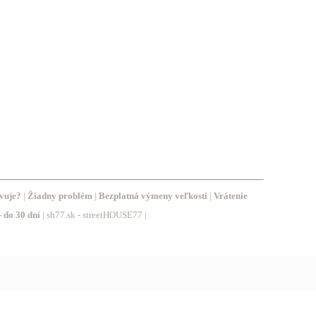
vuje?
|
Žiadny problém
|
Bezplatná výmeny veľkosti
|
Vrátenie
-
do 30 dní
| sh77.sk - streetHOUSE77 |