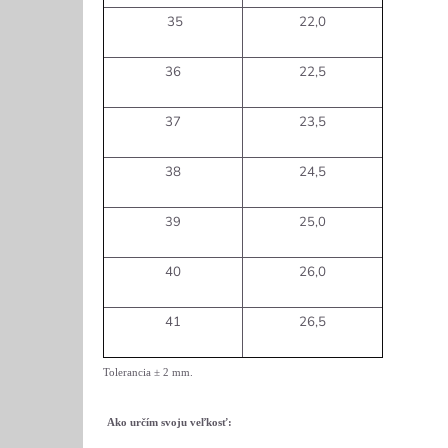
35
22,0
36
22,5
37
23,5
38
24,5
39
25,0
40
26,0
41
26,5
Tolerancia
± 2 mm
.
Ako určím svoju veľkosť: