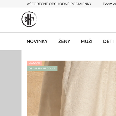
Prejsť
VŠEOBECNÉ OBCHODNÉ PODMIENKY
Podmien
na
obsah
NOVINKY
ŽENY
MUŽI
DETI
ELEGANT
OBĽÚBENÝ PRODUKT