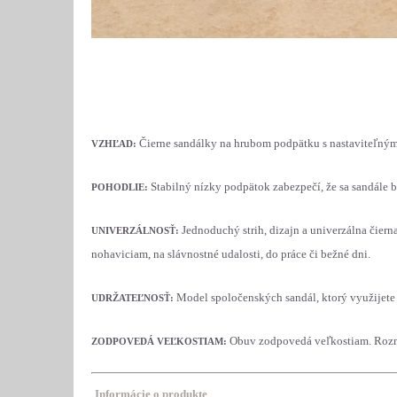
Čierne sandálky na hrubom podpätku s nastaviteľný
VZHĽAD:
Stabilný nízky podpätok zabezpečí, že sa sandále b
POHODLIE:
Jednoduchý strih, dizajn a univerzálna čier
UNIVERZÁLNOSŤ:
nohaviciam, na slávnostné udalosti, do práce či bežné dni.
Model spoločenských sandál, ktorý využijete 
UDRŽATEĽNOSŤ:
Obuv zodpovedá veľkostiam. Rozm
ZODPOVEDÁ VEĽKOSTIAM:
Informácie o produkte