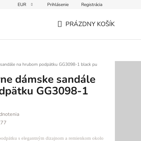
EUR
Prihlásenie
Registrácia
PRÁZDNY KOŠÍK
NÁKUPNÝ
KOŠÍK
 sandále na hrubom podpätku GG3098-1 black pu
rne dámske sandále
dpätku GG3098-1
dnotenia
E77
podpätku s elegantným dizajnom a remienkom okolo