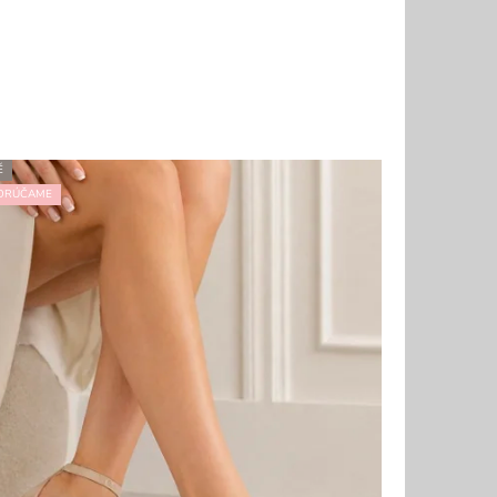
É
ORÚČAME