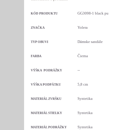
GG3098-1 black pu
KÓD PRODUKTU
Yolera
ZNAČKA
Dámske sandále
TYP OBUVI
Čierna
FARBA
--
VÝŠKA PODRÁŽKY
5,8 cm
VÝŠKA PODPÄTKU
Syntetika
MATERIÁL ZVRŠKU
Syntetika
MATERIÁL STIELKY
Syntetika
MATERIÁL PODRÁŽKY