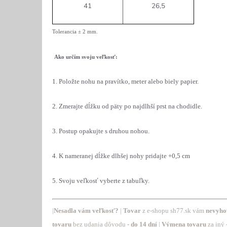
41
26,5
Tolerancia
± 2 mm
.
Ako určím svoju veľkosť:
1. Položte nohu na pravítko, meter alebo biely papier.
2. Zmerajte dĺžku od päty po najdlhší prst na chodidle.
3. Postup opakujte s druhou nohou.
4. K nameranej dĺžke dlhšej nohy pridajte +0,5 cm
5. Svoju veľkosť vyberte z tabuľky.
|
Nesadla vám veľkosť?
|
Tovar
z
e-shopu sh77.sk vám
nevyho
tovaru
bez udania dôvodu -
do 14 dní
|
Výmena tovaru
za iný 