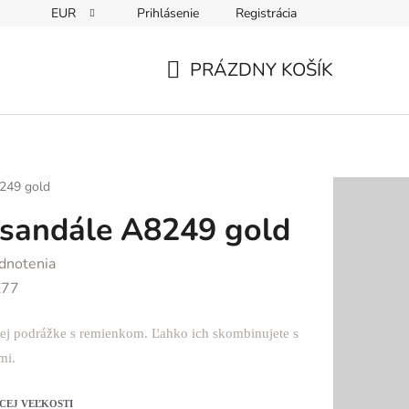
EUR
Prihlásenie
Registrácia
PRÁZDNY KOŠÍK
NÁKUPNÝ
KOŠÍK
8249 gold
 sandále A8249 gold
dnotenia
E77
kej podrážke s remienkom. Ľahko ich skombinujete s
mi.
CEJ VEĽKOSTI