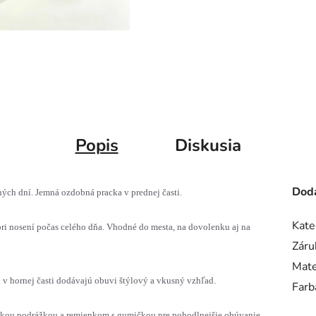
Popis
Diskusia
Doda
ečných dní. Jemná ozdobná pracka v prednej časti.
Kate
pri nosení počas celého dňa. Vhodné do mesta, na dovolenku aj na
Záru
Mate
v hornej časti dodávajú obuvi štýlový a vkusný vzhľad.
Farb
zkou podrážkou a remienkom s gumičkou pre pohodlnejšie obúvanie.