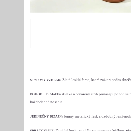
Zlatá lesklá farba, ktorá zažiari počas sln
ŠTÝLOVÝ VZHĽAD:
Mäkká stielka a otvorený strih prinášajú pohodlie 
POHODLIE:
každodenné nosenie.
Jemný metalický lesk a ozdobný remienok 
JEDINEČNÝ DIZAJN:
Ľahké dámske sandále s otvorenou špičkou, ní
SPRACOVANIE: