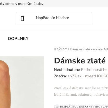
ky ochrany osobných údajov
DOPLNKY
Domov
/
ŽENY
/
Dámske zlaté sandále A
Dámske zlaté
Priemerné
Neohodnotené
Podrobnosti ho
hodnotenie
Značka:
sh77.sk | streetHOUS
produktu
Zlaté lesklé dámske sandále na níz
je
letnými šatami, sukňou aj nohavica
0,0
z
TIP: BEZPLATNÁ VÝMENA NEVYHOVUJÚ