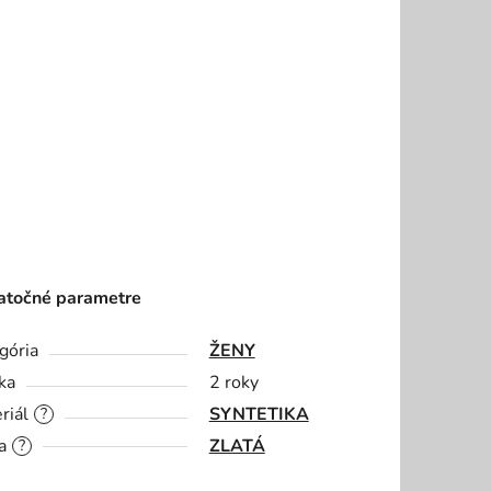
točné parametre
gória
ŽENY
ka
2 roky
riál
SYNTETIKA
?
a
ZLATÁ
?