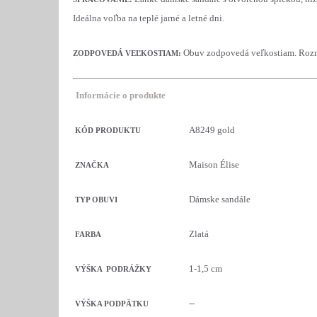
Ideálna voľba na teplé jarné a letné dni.
Obuv zodpovedá veľkostiam. Rozm
ZODPOVEDÁ VEĽKOSTIAM:
Informácie o produkte
A8249 gold
KÓD PRODUKTU
Maison Élise
ZNAČKA
Dámske sandále
TYP OBUVI
Zlatá
FARBA
1-1,5 cm
VÝŠKA PODRÁŽKY
--
VÝŠKA PODPÄTKU