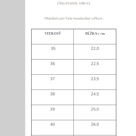
ČÍSLOVANIU OBUVI.
O
bjednávajte Vašu štandardnú veľkosť.
VEĽKOSŤ
DĹŽKA v cm
35
22,0
36
22,5
37
23,5
38
24,5
39
25,0
40
26,0