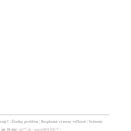
vuje?
|
Žiadny problém
|
Bezplatná výmeny veľkosti
|
Vrátenie
-
do 30 dní
| sh77.sk - streetHOUSE77 |