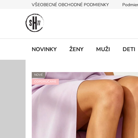
Prejsť
VŠEOBECNÉ OBCHODNÉ PODMIENKY
Podmien
na
obsah
NOVINKY
ŽENY
MUŽI
DETI
NOVÉ
ODPORÚČAME