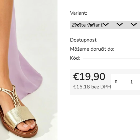
5
hviezdičiek.
Variant:
Dostupnosť
Môžeme doručiť do:
Kód:
€19,90
€16,18 bez DPH
Jednotková cena: