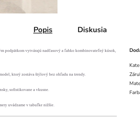
Popis
Diskusia
Doda
tným podpätkom vytvárajú nadčasový a ľahko kombinovateľný kúsok,
Kate
Záru
 model, ktorý zostáva štýlový bez ohľadu na trendy.
Mate
sky, sofistikovane a vkusne.
Farb
ery uvádzame v tabuľke nižšie.