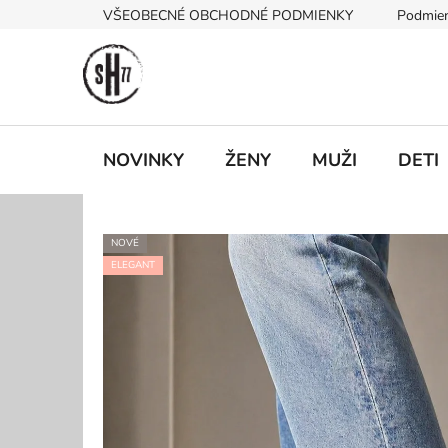
Prejsť
VŠEOBECNÉ OBCHODNÉ PODMIENKY
Podmien
na
obsah
NOVINKY
ŽENY
MUŽI
DETI
NOVÉ
ELEGANT