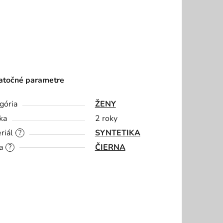
točné parametre
gória
ŽENY
ka
2 roky
riál
SYNTETIKA
?
a
ČIERNA
?