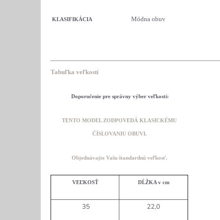
Módna obuv
KLASIFIKÁCIA
Tabuľka veľkostí
Doporučenie pre správny výber veľkosti:
TENTO MODEL ZODPOVEDÁ KLASICKÉMU
ČÍSLOVANIU OBUVI.
O
bjednávajte Vašu štandardnú veľkosť.
VEĽKOSŤ
DĹŽKA v cm
35
22,0