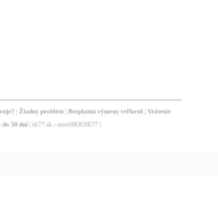
vuje?
|
Žiadny problém
|
Bezplatná výmeny veľkosti
|
Vrátenie
-
do 30 dní
| sh77.sk - streetHOUSE77 |