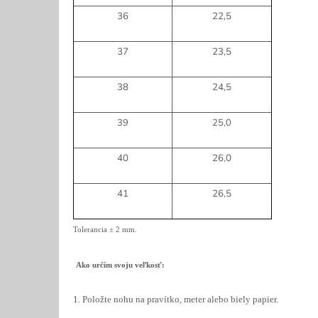
36
22,5
37
23,5
38
24,5
39
25,0
40
26,0
41
26,5
Tolerancia
± 2 mm
.
Ako určím svoju veľkosť:
1. Položte nohu na pravítko, meter alebo biely papier.