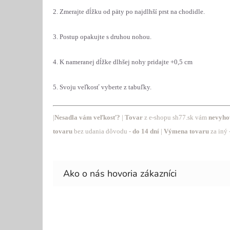
2. Zmerajte dĺžku od päty po najdlhší prst na chodidle.
3. Postup opakujte s druhou nohou.
4. K nameranej dĺžke dlhšej nohy pridajte +0,5 cm
5. Svoju veľkosť vyberte z tabuľky.
|
Nesadla vám veľkosť?
|
Tovar
z
e-shopu sh77.sk vám
nevyho
tovaru
bez udania dôvodu -
do 14 dní
|
Výmena tovaru
za iný 