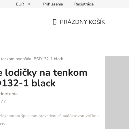
EUR
Prihlásenie
Registrácia
PRÁZDNY KOŠÍK
NÁKUPNÝ
KOŠÍK
a tenkom podpätku BSD132-1 black
 lodičky na tenkom
132-1 black
dnotenia
E77
 elegantnom špicatom prevedení sú nadčasovou voľbou
ce.