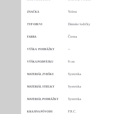
Yolera
ZNAČKA
Dámske lodičky
TYP OBUVI
Čierna
FARBA
--
VÝŠKA PODRÁŽKY
9 cm
VÝŠKA PODPÄTKU
Syntetika
MATERIÁL ZVRŠKU
Syntetika
MATERIÁL STIELKY
Syntetika
MATERIÁL PODRÁŽKY
P.R.C.
KRAJINA PÔVODU