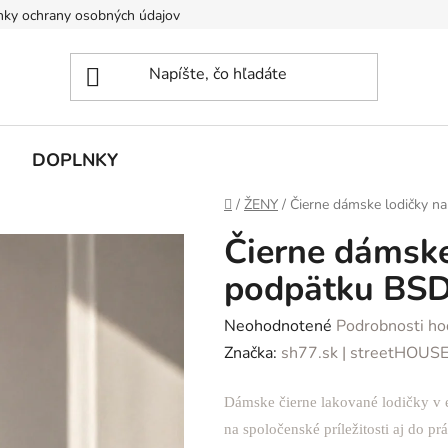
ky ochrany osobných údajov
DOPLNKY
Domov
/
ŽENY
/
Čierne dámske lodičky n
Čierne dámske
podpätku BSD
Priemerné
Neohodnotené
Podrobnosti ho
hodnotenie
Značka:
sh77.sk | streetHOUS
produktu
Dámske čierne lakované lodičky v
je
na spoločenské príležitosti aj do prá
0,0