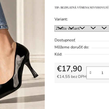
z
TIP: BEZPLATNÁ VÝMENA NEVYHOVUJÚ
5
hviezdičiek.
Variant:
Dostupnosť
Môžeme doručiť do:
Kód:
€17,90
€14,55 bez DPH
Jednotková cena: