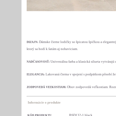
Dámske čierne lodičky so špicatou špičkou a elegan
DIZAJN:
ktorý sa hodí k šatám aj nohaviciam.
Univerzálna farba a klasická silueta vytvárajú
NADČASOVOSŤ:
Lakovaná čierna
v spojení s podpätkom pôsobí žen
ELEGANCIA:
Obuv zodpovedá veľkostiam. Rozm
ZODPOVEDÁ VEĽKOSTIAM:
Informácie o produkte
BSD132-1 black
KÓD PRODUKTU