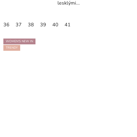
lesklými...
36
37
38
39
40
41
WOMEN'S NEW IN
TRENDY