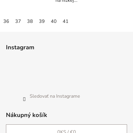
na nízkej...
36
37
38
39
40
41
Z
á
Instagram
p
ä
t
i
e
Sledovať na Instagrame
Nákupný košík
0
KS /
€0