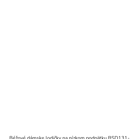
Béžové dámske lodičky na nízkom podpätku BSD131-