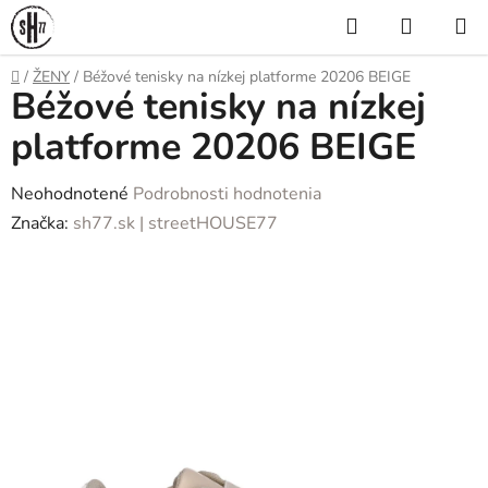
Prejsť
Hľadať
NÁKUP
na
KOŠÍK
obsah
Domov
/
ŽENY
/
Béžové tenisky na nízkej platforme 20206 BEIGE
Béžové tenisky na nízkej
platforme 20206 BEIGE
Priemerné
Neohodnotené
Podrobnosti hodnotenia
hodnotenie
Značka:
sh77.sk | streetHOUSE77
produktu
je
0,0
z
5
hviezdičiek.