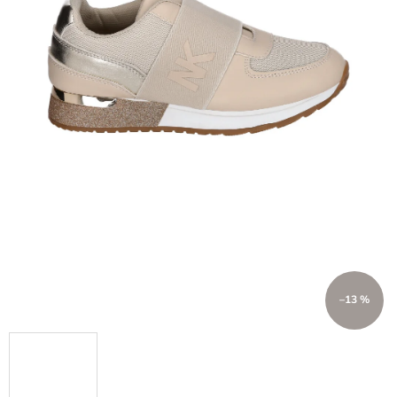
–13 %