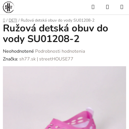
Prejsť
Hľadať
NÁKUP
na
KOŠÍK
obsah
Domov
/
DETI
/
Ružová detská obuv do vody SU01208-2
Ružová detská obuv do
vody SU01208-2
Priemerné
Neohodnotené
Podrobnosti hodnotenia
hodnotenie
Značka:
sh77.sk | streetHOUSE77
produktu
je
0,0
z
5
hviezdičiek.