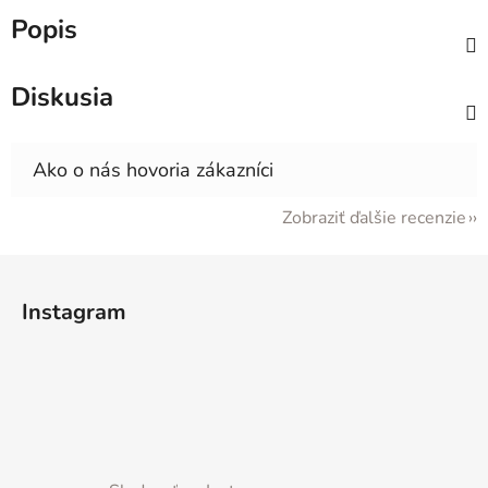
Popis
Diskusia
Zobraziť ďalšie recenzie
Z
á
Instagram
p
ä
t
i
e