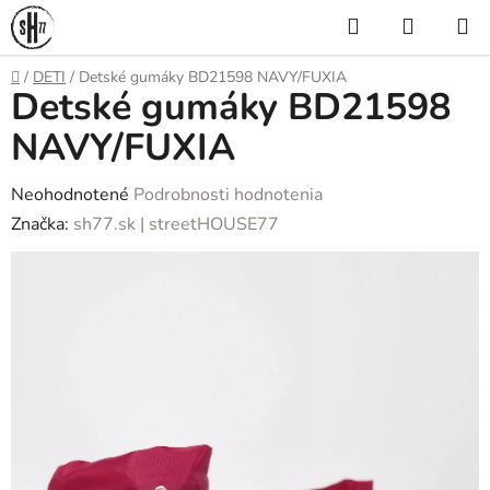
Prejsť
Hľadať
NÁKUP
na
KOŠÍK
obsah
Domov
/
DETI
/
Detské gumáky BD21598 NAVY/FUXIA
Detské gumáky BD21598
NAVY/FUXIA
Priemerné
Neohodnotené
Podrobnosti hodnotenia
hodnotenie
Značka:
sh77.sk | streetHOUSE77
produktu
je
0,0
z
5
hviezdičiek.