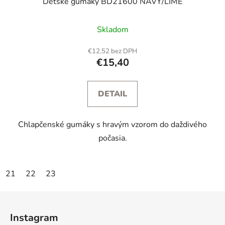
Detské gumáky BD21600 NAVY/LIME
Skladom
€12,52 bez DPH
€15,40
DETAIL
Chlapčenské gumáky s hravým vzorom do daždivého
počasia.
21
22
23
Z
á
Instagram
p