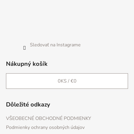
ä
t
i
e
Sledovať na Instagrame
Nákupný košík
0
KS /
€0
Dôležité odkazy
VŠEOBECNÉ OBCHODNÉ PODMIENKY
Podmienky ochrany osobných údajov