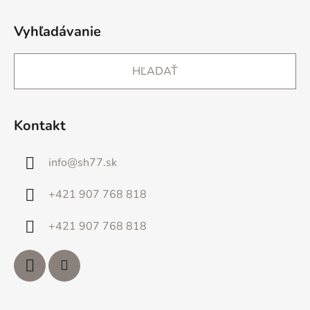
Vyhľadávanie
HĽADAŤ
Kontakt
info
@
sh77.sk
+421 907 768 818
+421 907 768 818