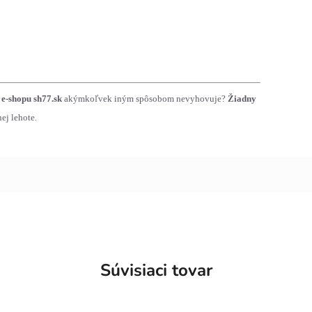
e-shopu sh77.sk
akýmkoľvek iným spôsobom nevyhovuje?
Žiadny
ej lehote.
Súvisiaci tovar