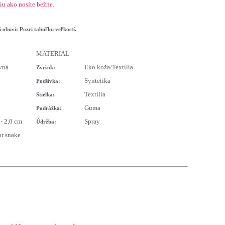
 ako nosíte bežne.
i
o
buvi:
Pozri tabuľku veľkostí.
MATERIÁL
vná
Eko koža/Textília
Zvršok:
Syntetika
Podšívka:
Textília
Stielka:
Guma
Podrážka:
- 2,0 cm
Spray
Údržba:
r snake