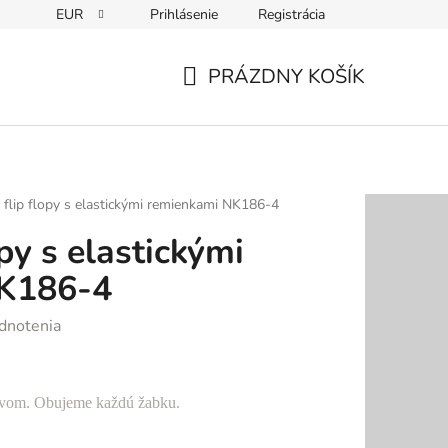
EUR
Prihlásenie
Registrácia
PRÁZDNY KOŠÍK
NÁKUPNÝ
KOŠÍK
 flip flopy s elastickými remienkami NK186-4
opy s elastickými
K186-4
dnotenia
ívom
. Obujeme každú žabku.