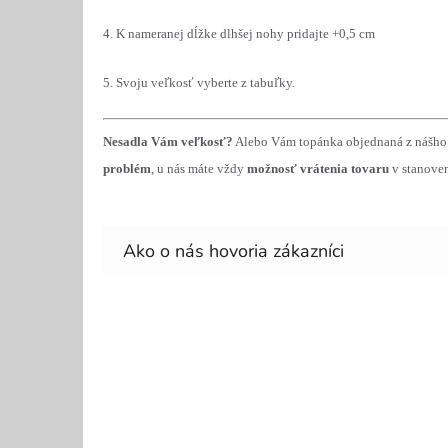
4. K nameranej dĺžke dlhšej nohy pridajte +0,5 cm
5. Svoju veľkosť vyberte z tabuľky.
Nesadla Vám veľkosť?
Alebo Vám topánka objednaná z nášho
problém
, u nás máte vždy
možnosť vrátenia tovaru
v stanoven