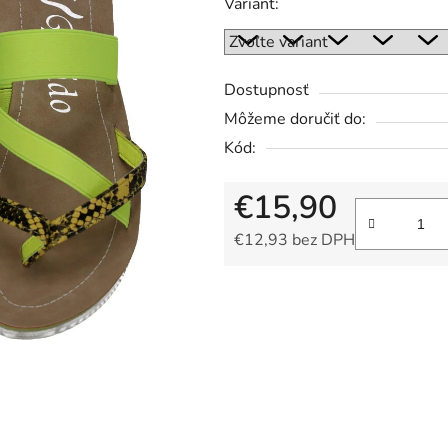
Variant:
z
5
hviezdičiek.
Dostupnosť
Môžeme doručiť do:
Kód:
€15,90
€12,93 bez DPH
Jednotková cena: