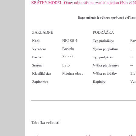
KRÁTKY MODEL. Obuv odporúčame zvoliť o jedno číslo väčšiu
Doporučenie k výberu správnej veľkos
t
ZÁKLADNÉ
PODRÁŽKA
NK186-4
Ro
Kód:
Typ
podrážky:
Bosido
--
Výrobca:
Výška podpätku:
Zelená
--
Farba:
Typ podpätku:
Leto
--
Sezóna:
Výška platformy:
Módna obuv
1,5 
Klasifikácia:
Výška podrážky
Vzo
Zapínanie:
Doplnky:
Tabuľka veľkostí