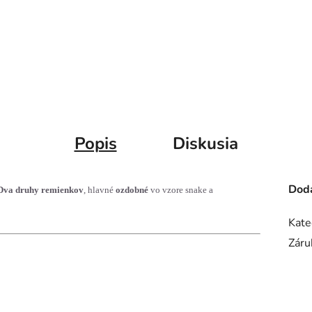
Popis
Diskusia
Doda
Dva druhy remienkov
, hlavné
ozdobné
vo vzore snake a
Kate
Záru