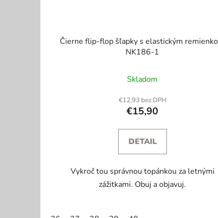
Čierne flip-flop šľapky s elastickým remienk
NK186-1
Skladom
€12,93 bez DPH
€15,90
DETAIL
Vykroč tou správnou topánkou za letnými
zážitkami. Obuj a objavuj.