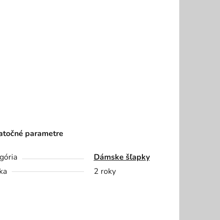
točné parametre
gória
Dámske šľapky
ka
2 roky