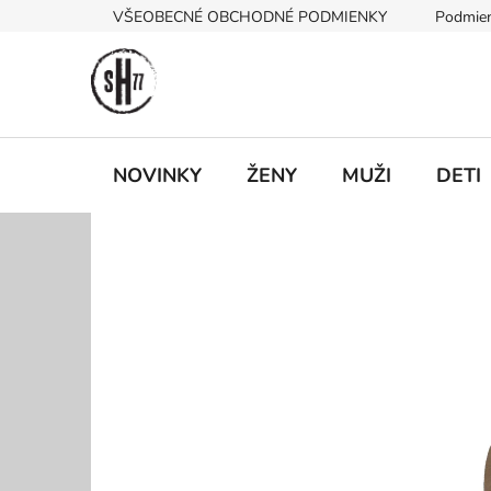
Prejsť
VŠEOBECNÉ OBCHODNÉ PODMIENKY
Podmien
na
obsah
NOVINKY
ŽENY
MUŽI
DETI