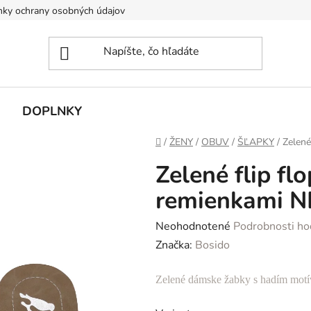
ky ochrany osobných údajov
DOPLNKY
Domov
/
ŽENY
/
OBUV
/
ŠĽAPKY
/
Zelené
Zelené flip fl
remienkami N
Priemerné
Neohodnotené
Podrobnosti ho
hodnotenie
Značka:
Bosido
produktu
Zelené dámske žabky s hadím
mot
je
0,0