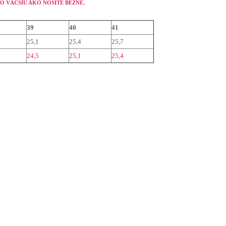
 VÄČŠIU AKO NOSÍTE BEŽNE.
39
40
41
25,1
25,4
25,7
24,5
25,1
25,4