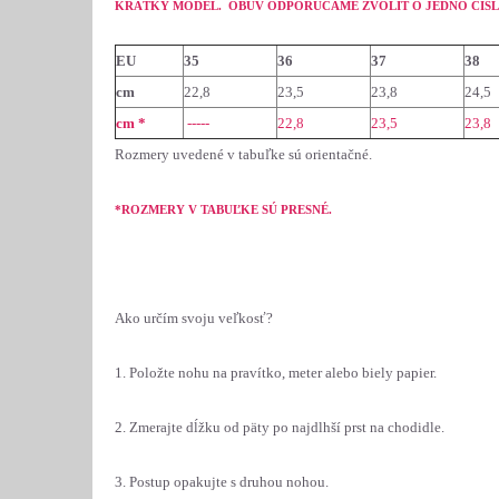
KRÁTKY MODEL. OBUV ODPORÚČAME ZVOLIŤ O JEDNO ČÍSLO
EU
35
36
37
38
cm
22,8
23,5
23,8
24,5
cm *
-----
22,8
23,5
23,8
Rozmery uvedené v tabuľke sú orientačné.
*ROZMERY V TABUĽKE SÚ PRESNÉ.
Ako určím svoju veľkosť?
1. Položte nohu na pravítko, meter alebo biely papier.
2. Zmerajte dĺžku od päty po najdlhší prst na chodidle.
3. Postup opakujte s druhou nohou.