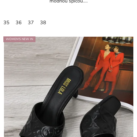
módnou špicou....
35
36
37
38
WOMEN'S NEW IN