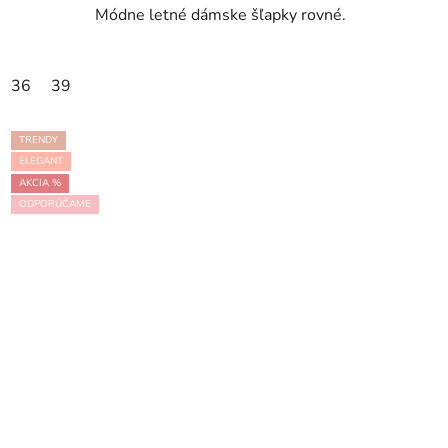
Módne letné dámske šľapky rovné.
36
39
TRENDY
ELEGANT
AKCIA %
ODPORÚČAME