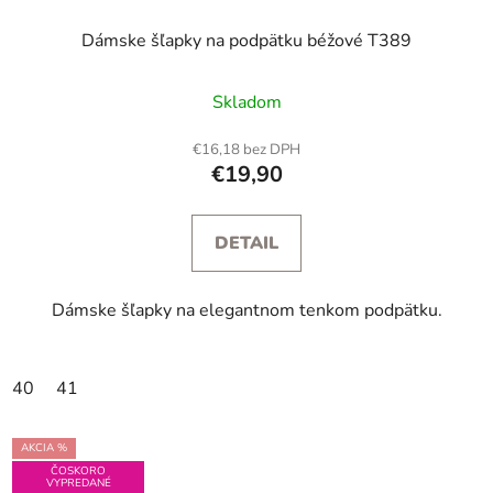
Dámske šľapky na podpätku béžové T389
Skladom
€16,18 bez DPH
€19,90
DETAIL
Dámske šľapky na elegantnom tenkom podpätku.
40
41
AKCIA %
ČOSKORO
VYPREDANÉ