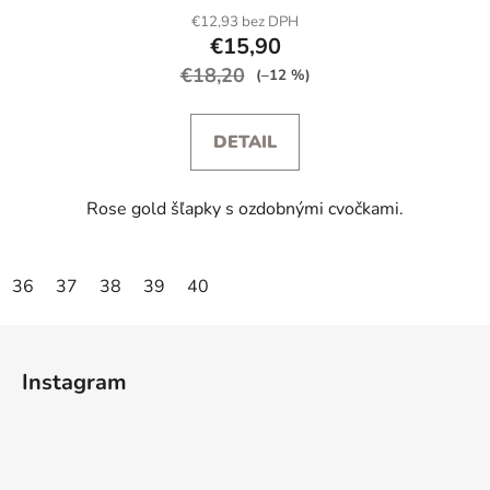
€12,93 bez DPH
€15,90
€18,20
(–12 %)
DETAIL
Rose gold šľapky s ozdobnými cvočkami.
36
37
38
39
40
Z
á
Instagram
p
ä
t
i