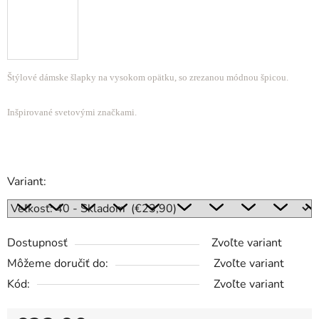
Štýlové dámske šlapky na vysokom opätku, so zrezanou módnou špicou.
Inšpirované svetovými značkami.
Variant:
Dostupnosť
Zvoľte variant
Môžeme doručiť do:
Zvoľte variant
Kód:
Zvoľte variant