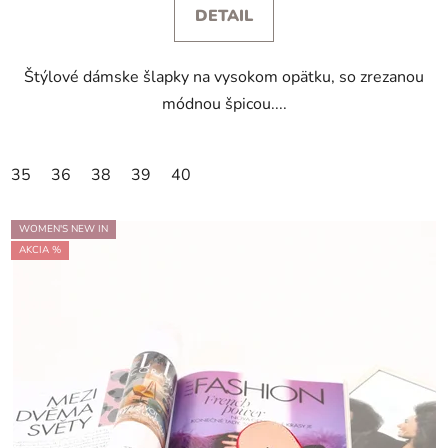
DETAIL
Štýlové dámske šlapky na vysokom opätku, so zrezanou
módnou špicou....
35
36
38
39
40
WOMEN'S NEW IN
AKCIA %