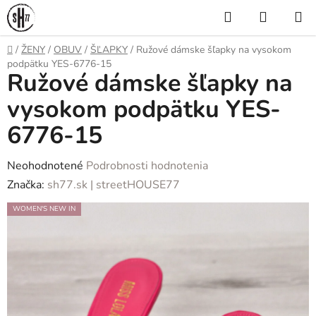
Prejsť
Hľadať
NÁKUP
na
KOŠÍK
obsah
Domov
/
ŽENY
/
OBUV
/
ŠĽAPKY
/
Ružové dámske šľapky na vysokom
podpätku YES-6776-15
Ružové dámske šľapky na
vysokom podpätku YES-
6776-15
Priemerné
Neohodnotené
Podrobnosti hodnotenia
hodnotenie
Značka:
sh77.sk | streetHOUSE77
produktu
WOMEN'S NEW IN
je
0,0
z
5
hviezdičiek.