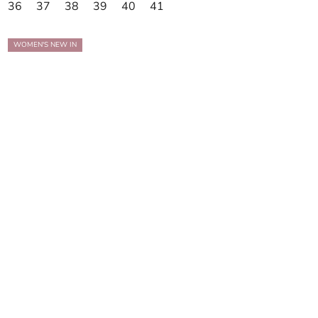
36
37
38
39
40
41
WOMEN'S NEW IN