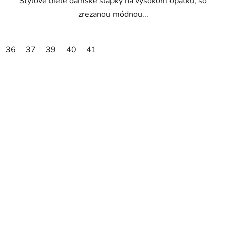
Štýlové biele dámske šlapky na vysokom opätku, so
zrezanou módnou...
36
37
39
40
41