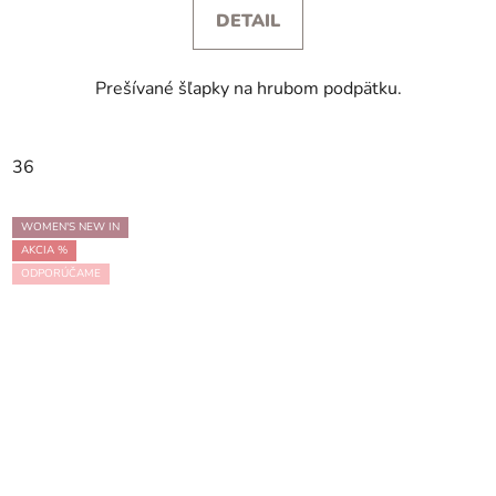
DETAIL
Prešívané šľapky na hrubom podpätku.
36
WOMEN'S NEW IN
AKCIA %
ODPORÚČAME