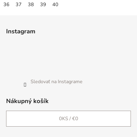
36
37
38
39
40
Z
á
Instagram
p
ä
t
i
e
Sledovať na Instagrame
Nákupný košík
0
KS /
€0