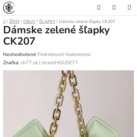
Prejsť
Hľadať
NÁKUP
na
KOŠÍK
obsah
Domov
/
ŽENY
/
OBUV
/
ŠĽAPKY
/
Dámske zelené šľapky CK207
Dámske zelené šľapky
CK207
Priemerné
Neohodnotené
Podrobnosti hodnotenia
hodnotenie
Značka:
sh77.sk | streetHOUSE77
produktu
je
0,0
z
5
hviezdičiek.