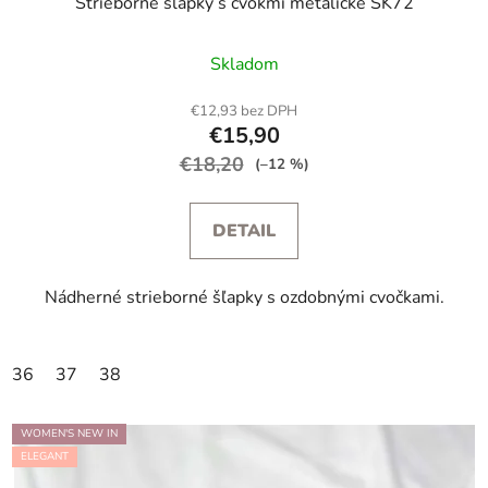
Strieborné šľapky s cvokmi metalické SK72
Skladom
€12,93 bez DPH
€15,90
€18,20
(–12 %)
DETAIL
Nádherné strieborné šľapky s ozdobnými cvočkami.
36
37
38
WOMEN'S NEW IN
ELEGANT