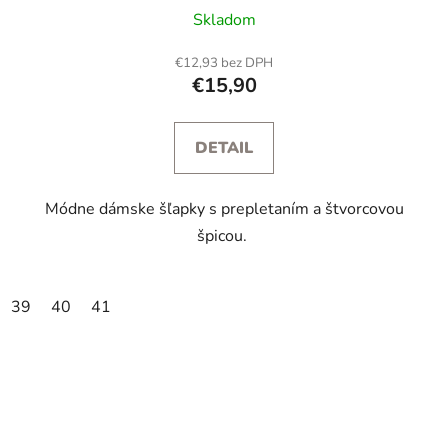
Priemerné
Skladom
hodnotenie
produktu
€12,93 bez DPH
€15,90
je
5,0
z
DETAIL
5
hviezdičiek.
Módne dámske šľapky s prepletaním a štvorcovou
špicou.
39
40
41