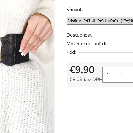
z
Variant:
5
hviezdičiek.
Dostupnosť
Môžeme doručiť do:
Kód:
€9,90
€8,05 bez DPH
Jednotková cena: