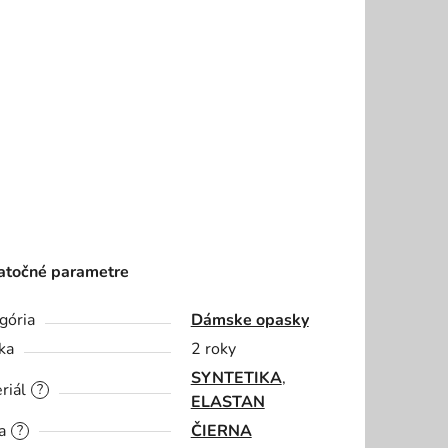
točné parametre
gória
Dámske opasky
ka
2 roky
SYNTETIKA
,
riál
?
ELASTAN
a
ČIERNA
?