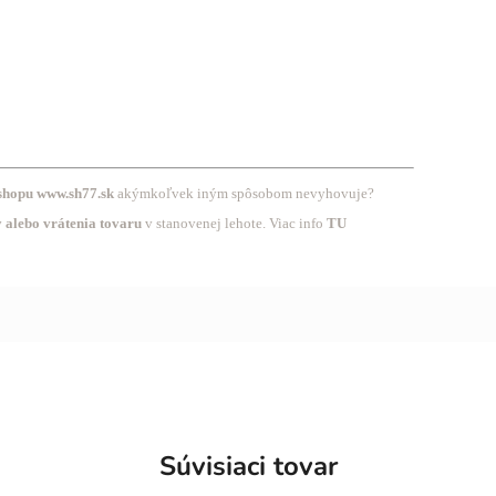
shopu www.sh77.sk
akýmkoľvek iným spôsobom nevyhovuje?
 alebo vrátenia tovaru
v stanovenej lehote. Viac info
TU
Súvisiaci tovar