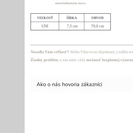
nenatiahnutom stave.
VEĽKOSŤ
ŠÍRKA
OBVOD
UNI
7,5 cm
70,0 cm
Nesadla Vám veľkosť?
Alebo Vám tovar objednaný z nášho
e-
Žiadny problém
, u nás máte vždy
možnosť bezplatnej výmeny