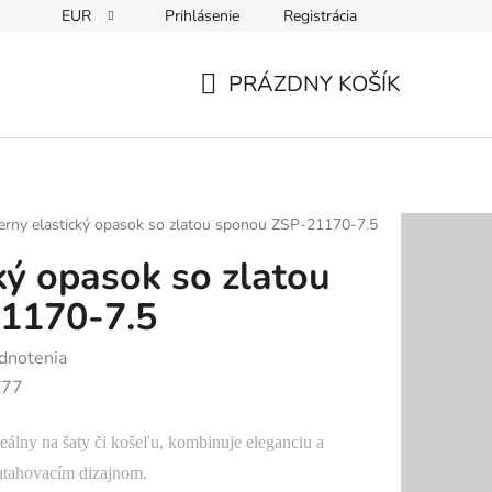
EUR
Prihlásenie
Registrácia
PRÁZDNY KOŠÍK
NÁKUPNÝ
KOŠÍK
erny elastický opasok so zlatou sponou ZSP-21170-7.5
ký opasok so zlatou
1170-7.5
dnotenia
E77
álny na šaty či košeľu, kombinuje eleganciu a
natahovacím dizajnom.