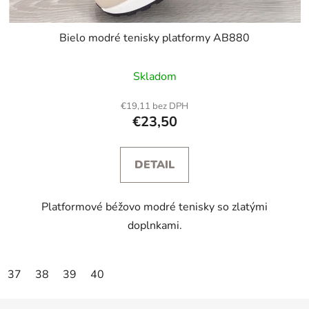
Bielo modré tenisky platformy AB880
Skladom
€19,11 bez DPH
€23,50
DETAIL
Platformové béžovo modré tenisky so zlatými
doplnkami.
37
38
39
40
Z