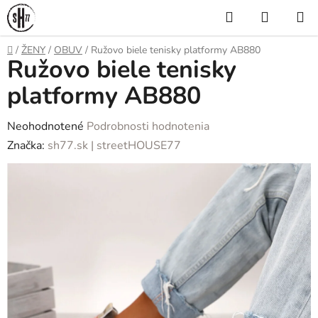
Prejsť
Hľadať
NÁKUP
na
KOŠÍK
obsah
Domov
/
ŽENY
/
OBUV
/
Ružovo biele tenisky platformy AB880
Ružovo biele tenisky
platformy AB880
Priemerné
Neohodnotené
Podrobnosti hodnotenia
hodnotenie
Značka:
sh77.sk | streetHOUSE77
produktu
je
0,0
z
5
hviezdičiek.