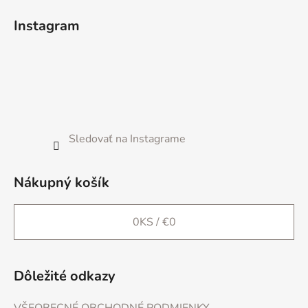
á
Instagram
p
ä
t
i
e
Sledovať na Instagrame
Nákupný košík
0
KS /
€0
Dôležité odkazy
VŠEOBECNÉ OBCHODNÉ PODMIENKY